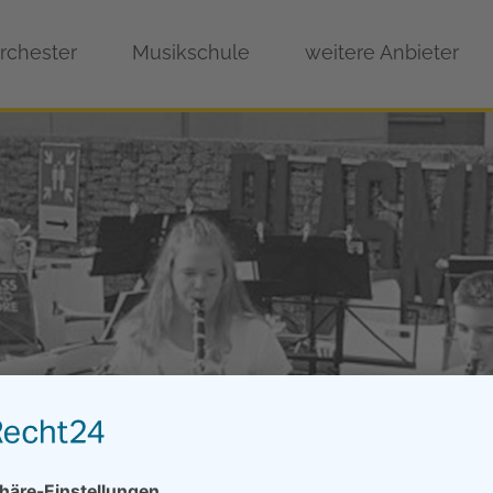
rchester
Musikschule
weitere Anbieter