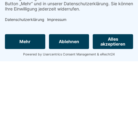
E-Mail
vorstand@bmv-nottuln.de
Europäischer Landwirtschaftsfonds für die Entwicklung des ländlichen
Raums: Hier investiert Europa in die ländlichen Gebiete unter
Beteiligung des Landes Nordrhein-Westfalen.
Termine
Kontakt
Impressum
Datenschutzerklärung
Besucht uns