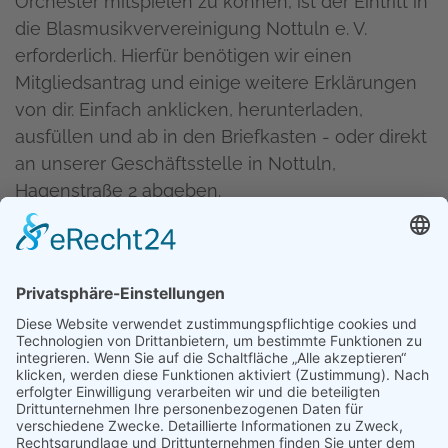
Verträge für den Instrumentalunterricht werden
direkt mit den Instrumentallehrkräften
geschlossen. Hier kannst du ein Vertragsmuster
herunterladen:
Unterrichtsvertrag Muster
Blasmusikvereinigung Nottuln e.V.
Hagenstraße 2
48301 Nottuln
Telefon
02502 2299764