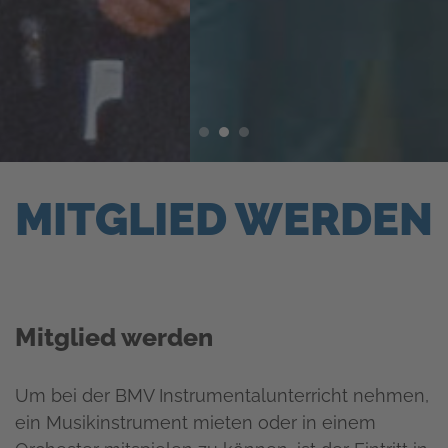
Musikinstrument mieten
Um schnell an ein Musikinstrument zu kommen
rufe uns einfach an oder schreibe uns. Den
Mietvertrag für ein Musikinstrument kannst du
hier herunterladen:
Unterricht vereinbaren
Die BMV arbeitet mit vielen Musikpädagogen
und Profimusikern zusammen, die die
Ausbildung der Musikschülerinnen und
Musikschüler verantwortlich übernehmen. Die