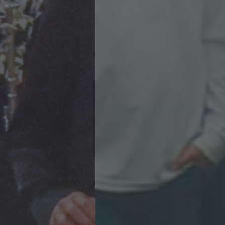
Mitglied werden
Um bei der BMV Instrumentalunterricht nehmen,
ein Musikinstrument mieten oder in einem
Orchester mitspielen zu können, ist der Eintritt in
die Blasmusikververeinigung Nottuln e. V.
erforderlich. Hierfür benötigen wir einen
Mitgliedsantrag und einige weitere Erklärungen
von dir. Einfach anklicken, herunterladen,
ausfüllen und ab in den Briefkasten - oder direkt
an unserer Geschäftsstelle in Nottuln,
Hagenstraße 2 abgeben.
Mitgliedsantrag BMV